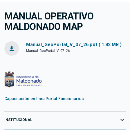
MANUAL OPERATIVO
MALDONADO MAP
Manual_GeoPortal_V_07_26.pdf ( 1.82 MB )
file_download
Manual_GeoPortal_V_07_26
Capacitación en línea
Portal Funcionarios
expand_more
INSTITUCIONAL