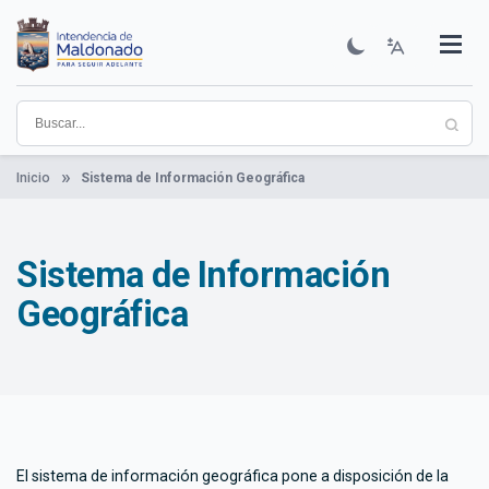
Pasar
al
contenido
Institucional
Municipios
Descubre Maldonado
Comunicación
Servicios
Guía De Trámites
Ver Noticias
principal
Inicio
Sistema de Información Geográfica
Sistema de Información
Geográfica
El sistema de información geográfica pone a disposición de la