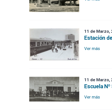
Plaza Artigas Punta del Este
Liga de Fomento y Turismo
Hotel Casino Miguez
11 de Marzo,
Hotel Biarritz
Estación d
Cine Concorde
Ver más
11 de Marzo,
Escuela Nº 
Ver más