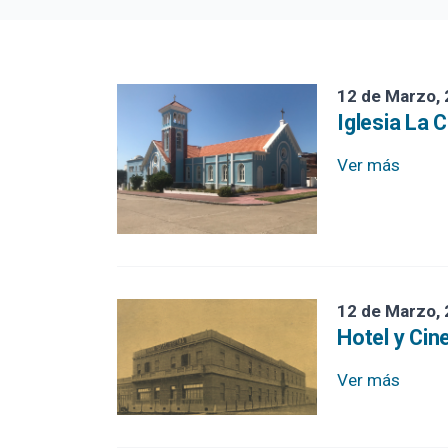
Turismo Náutico, Cruceros
Libro 4 Estaciones 2025
12 de Marzo,
Aduana
Iglesia La 
Mapa Poster Bienes Culturales
Ver más
Punta del Este. Somos tu destino
Batería San Fernando
Restaurante Los Caracoles
Playas
12 de Marzo,
Hotel y Cin
Muelle de Mailhos y Las Mesitas
Ver más
La Onda
Iglesia La Candelaria