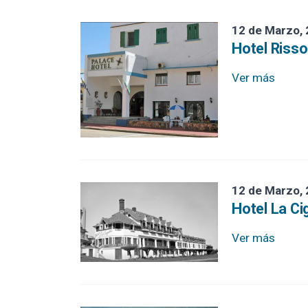
Hotel y Cine España
12 de Marzo,
Hotel Risso
Hotel Risso
Ver más
Hotel La Cigale
Hotel Casino Nogaró
Hotel British House
Estación ANCAP
12 de Marzo,
Estación de Trenes
Hotel La Ci
Escuela Nº 5
Ver más
El Mejillón Bar
Casa Sáder