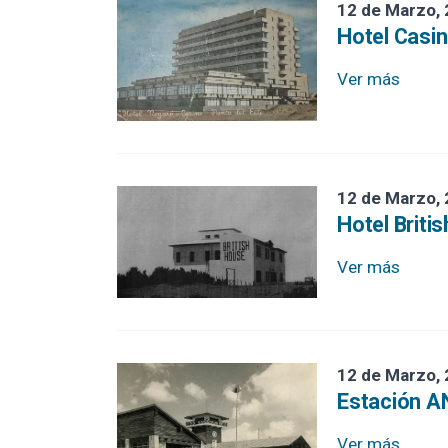
El Faro
12 de Marzo,
Hotel Casi
Mapa Información Bienes Culturales
Ver más
Club Democrático
Cine Ocean
La Fragata
12 de Marzo,
Garaje Modelo
Hotel Briti
Puerto Punta del Este
Ver más
Yacht Club
Restaurante y Club Ciclista
12 de Marzo,
Restaurante Mariskonea
Estación 
Plaza de los Ingleses
Ver más