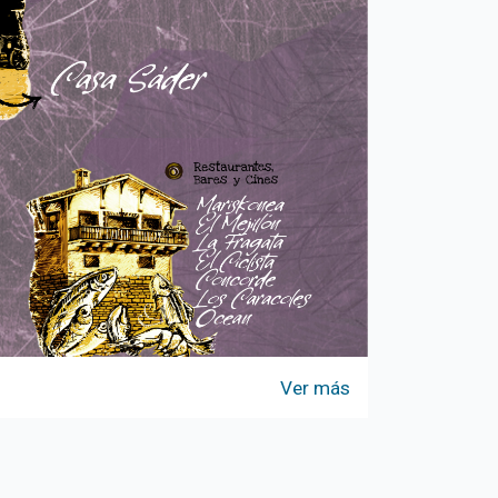
Ver más
Mapa Póster 