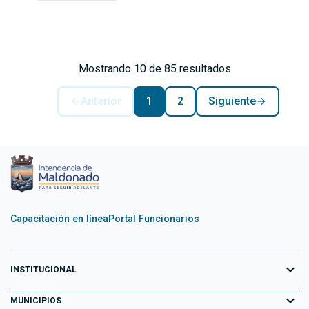
Mostrando 10 de 85 resultados
Anterior
1
2
Siguiente
Capacitación en línea
Portal Funcionarios
expand_more
INSTITUCIONAL
expand_more
Equipo de Gobierno
MUNICIPIOS