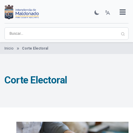
Pasar
al
contenido
Institucional
Municipios
Descubre Maldonado
Comunicación
Servicios
Guía De Trámites
Ver Noticias
principal
Inicio
Corte Electoral
Corte Electoral