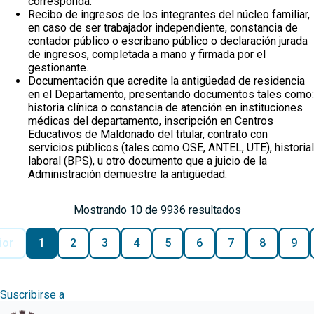
corresponda.
Recibo de ingresos de los integrantes del núcleo familiar,
en caso de ser trabajador independiente, constancia de
contador público o escribano público o declaración jurada
de ingresos, completada a mano y firmada por el
gestionante.
Documentación que acredite la antigüedad de residencia
en el Departamento, presentando documentos tales como:
historia clínica o constancia de atención en instituciones
médicas del departamento, inscripción en Centros
Educativos de Maldonado del titular, contrato con
servicios públicos (tales como OSE, ANTEL, UTE), historial
laboral (BPS), u otro documento que a juicio de la
Administración demuestre la antigüedad.
Mostrando 10 de 9936 resultados
ior
1
2
3
4
5
6
7
8
9
Suscribirse a