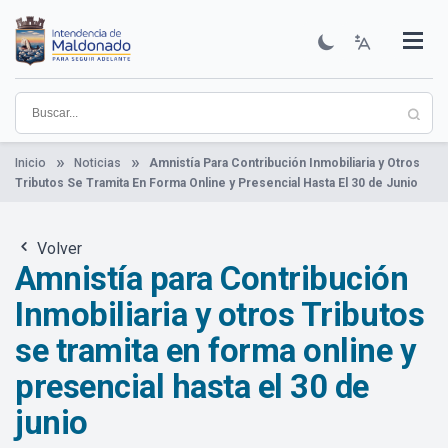
Pasar
al
contenido
Institucional
Municipios
Descubre Maldonado
Comunicación
Servicios
Guía De Trámites
Ver Noticias
principal
Inicio
Noticias
Amnistía Para Contribución Inmobiliaria y Otros
Tributos Se Tramita En Forma Online y Presencial Hasta El 30 de Junio
Volver
Amnistía para Contribución
Inmobiliaria y otros Tributos
se tramita en forma online y
presencial hasta el 30 de
junio