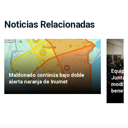
Noticias Relacionadas
Equipo
Maldonado continúa bajo doble
Junta 
alerta naranja de Inumet
modifi
benefi