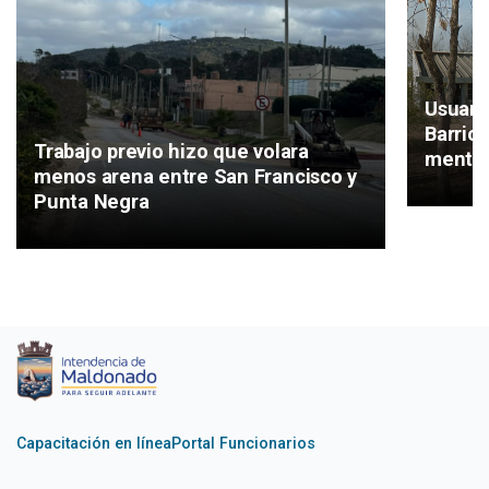
Usuari
Barrio
Trabajo previo hizo que volara
mental
menos arena entre San Francisco y
Punta Negra
Capacitación en línea
Portal Funcionarios