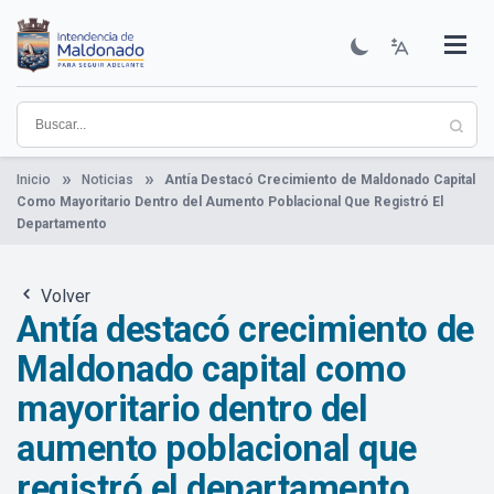
Pasar
al
contenido
Institucional
Municipios
Descubre Maldonado
Comunicación
Servicios
Guía De Trámites
Ver Noticias
principal
Inicio
Noticias
Antía Destacó Crecimiento de Maldonado Capital
Como Mayoritario Dentro del Aumento Poblacional Que Registró El
Departamento
Volver
Antía destacó crecimiento de
Maldonado capital como
mayoritario dentro del
aumento poblacional que
registró el departamento