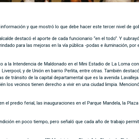
formación y que mostró lo que debe hacer este tercer nivel de gobi
alcalde destacó el aporte de cada funcionario “en el todo”.
Y subray
ó
brindado para
las
mejoras en la vía pública
-
podas
e
iluminación,
por 
to a la
Intendencia de Maldonado
en el Mini
E
stadio de
L
a Loma con 
 Liverpool,
y
de Unión en barrio Perlita, entre otras.
También destacó
as de tránsito de la capital departamental que es la avenida
Lavalleja
én los vecinos tienen derecho a vivir en una ciudad limpia.
Mencionó 
n el predio ferial, las inauguraciones en el Parque Mandela, la Plaza
endición en poco tiempo, pero señaló que cada año de trabajo permit