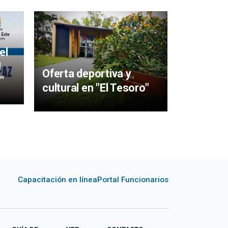
Mujeres 
aigüens
el
particip
I
Oferta deportiva y
y Sabere
"
cultural en "El Tesoro"
Capacitación en línea
Portal Funcionarios