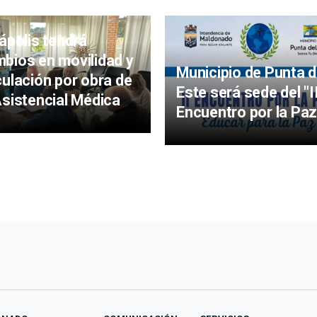
iápolis tendrá
bios en movilidad y
Municipio de Punta d
culación por obra de
Este será sede del "I
Asistencial Médica
Encuentro por la Paz