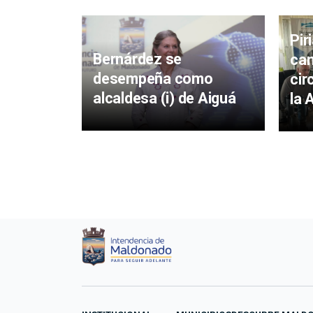
Pir
Bernárdez se
cam
desempeña como
cir
alcaldesa (i) de Aiguá
la 