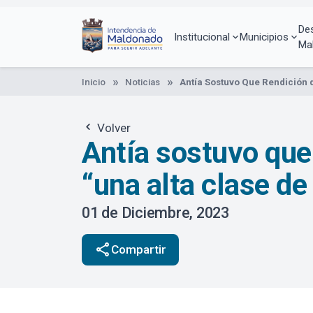
Pasar
al
De
contenido
Institucional
Municipios
Ma
principal
Inicio
Noticias
Antía Sostuvo Que Rendición 
Volver
Antía sostuvo que
“una alta clase de 
01 de Diciembre, 2023
share
Compartir