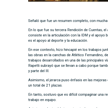
Señaló que fue un resumen completo, con mucha in
En lo que fue su tercera Rendición de Cuenta
s,
el 
consiste en
la articulación con la IDM y el apoyo 
es el apoyo al deporte y la educación.
En ese contexto,
hizo hincapié en
los trabajos jun
las obras en la cancha
s
de Atlético
F
ernandino, de
trabajos
desarrollados en una de las principales ví
Rapetti subrayó que se llevan a cabo porque tambi
y parte del III.
Asimismo, el jerarca puso énfasis en las mejoras e
un total de 21 plazas.
En tanto, sostuvo que es difícil compaginar una r
trabajo en equipo.