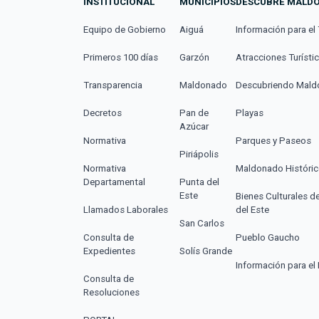
INSTITUCIONAL
MUNICIPIOS
DESCUBRE MALD
Equipo de Gobierno
Aiguá
Información para el 
Primeros 100 días
Garzón
Atracciones Turísti
Transparencia
Maldonado
Descubriendo Mal
Decretos
Pan de
Playas
Azúcar
Normativa
Parques y Paseos
Piriápolis
Normativa
Maldonado Históri
Departamental
Punta del
Este
Bienes Culturales d
Llamados Laborales
del Este
San Carlos
Consulta de
Pueblo Gaucho
Expedientes
Solís Grande
Información para el 
Consulta de
Resoluciones