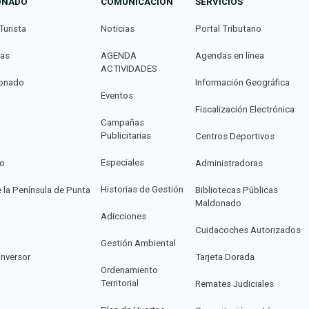
ONADO
COMUNICACIÓN
SERVICIOS
Turista
Noticias
Portal Tributario
cas
AGENDA
Agendas en línea
ACTIVIDADES
donado
Información Geográfica
Eventos
Fiscalización Electrónica
Campañas
Publicitarias
Centros Deportivos
Especiales
co
Administradoras
Historias de Gestión
e la Península de Punta
Bibliotecas Públicas
Maldonado
Adicciones
Cuidacoches Autorizados
Gestión Ambiental
Inversor
Tarjeta Dorada
Ordenamiento
Territorial
Remates Judiciales