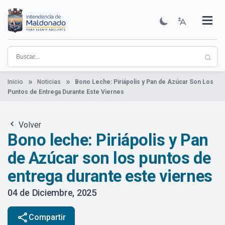
Pasar
al
contenido
Institucional
Municipios
Descubre Maldonado
Comunicación
Servicios
Guía De Trámites
Ver Noticias
principal
Inicio
Noticias
Bono Leche: Piriápolis y Pan de Azúcar Son Los
Puntos de Entrega Durante Este Viernes
Volver
Bono leche: Piriápolis y Pan
de Azúcar son los puntos de
entrega durante este viernes
04 de Diciembre, 2025
share
Compartir