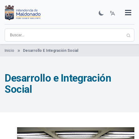
Pasar
al
contenido
Institucional
Municipios
Descubre Maldonado
Comunicación
Servicios
Guía De Trámites
Ver Noticias
principal
Inicio
Desarrollo E Integración Social
Desarrollo e Integración
Social