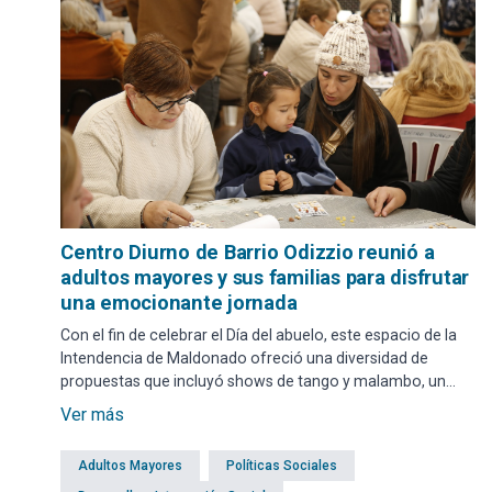
Centro Diurno de Barrio Odizzio reunió a
adultos mayores y sus familias para disfrutar
una emocionante jornada
Con el fin de celebrar el Día del abuelo, este espacio de la
Intendencia de Maldonado ofreció una diversidad de
propuestas que incluyó shows de tango y malambo, un
rincón de los recuerdos, bingo familiar y un momento
Ver más
especial para compartir la torta. Asimismo, se dieron a
conocer los nuevos talleres que se imparten en ese Centro
Adultos Mayores
Políticas Sociales
durante las tardes de los días hábiles y con inscripciones