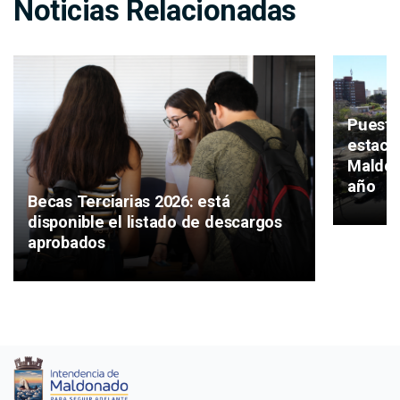
Noticias Relacionadas
Puesta
estaci
Maldon
año
Becas Terciarias 2026: está
disponible el listado de descargos
aprobados