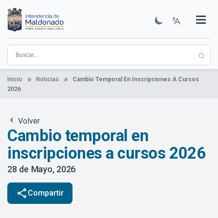
Pasar
al
contenido
Institucional
Municipios
Descubre Maldonado
Comunicación
Servicios
Guía De Trámites
Ver Noticias
principal
Inicio
Noticias
Cambio Temporal En Inscripciones A Cursos
2026
Volver
Cambio temporal en
inscripciones a cursos 2026
28 de Mayo, 2026
share
Compartir