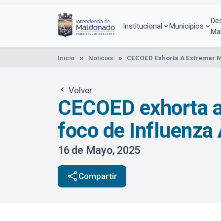
Pasar
al
De
contenido
Institucional
Municipios
Ma
principal
Inicio
Noticias
CECOED Exhorta A Extremar Me
Volver
CECOED exhorta a
foco de Influenza 
16 de Mayo, 2025
share
Compartir