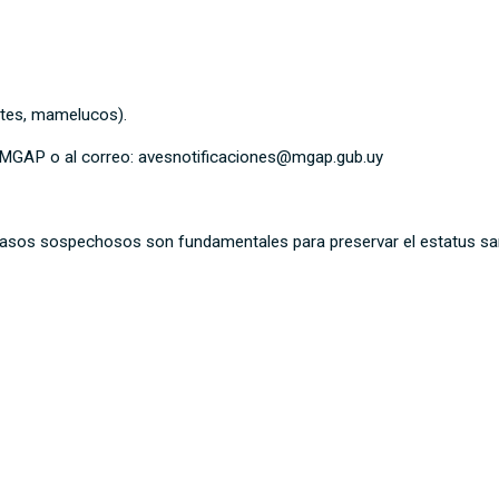
entes, mamelucos).
el MGAP o al correo: avesnotificaciones@mgap.gub.uy
de casos sospechosos son fundamentales para preservar el estatus san