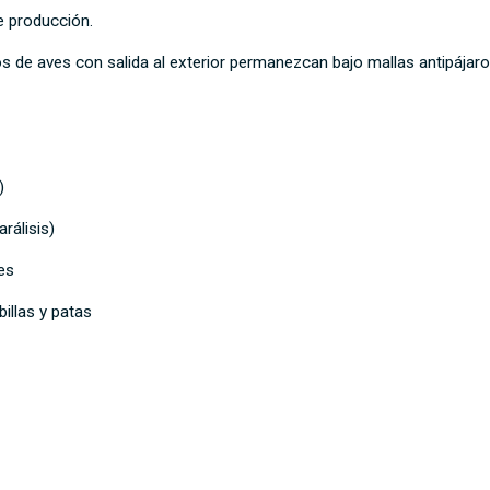
de producción.
de aves con salida al exterior permanezcan bajo mallas antipájaros 
s)
arálisis)
mes
billas y patas