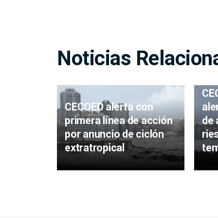
Noticias Relacion
CE
CECOED alerta con
ale
primera línea de acción
de 
por anuncio de ciclón
rie
extratropical
tem