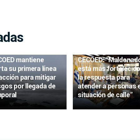
adas
COED mantiene
CECOED: “Maldonad
rta su primera línea
está más fortalecido
acción para mitigar
la respuesta para
sgos por llegada de
atender a personas 
poral
situación de calle”