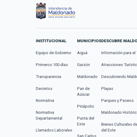
INSTITUCIONAL
MUNICIPIOS
DESCUBRE MALD
Equipo de Gobierno
Aiguá
Información para el 
Primeros 100 días
Garzón
Atracciones Turísti
Transparencia
Maldonado
Descubriendo Mal
Decretos
Pan de
Playas
Azúcar
Normativa
Parques y Paseos
Piriápolis
Normativa
Maldonado Históri
Departamental
Punta del
Este
Bienes Culturales d
Llamados Laborales
del Este
San Carlos