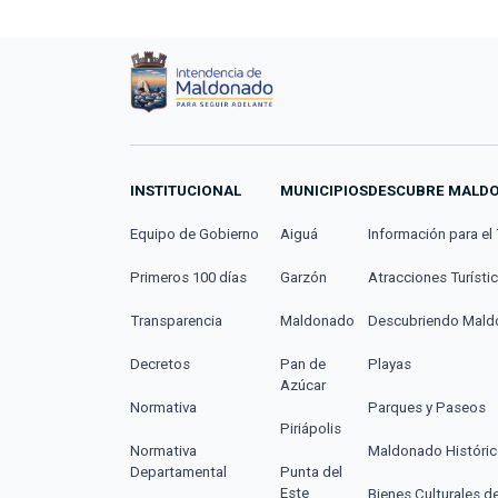
INSTITUCIONAL
MUNICIPIOS
DESCUBRE MALD
Equipo de Gobierno
Aiguá
Información para el 
Primeros 100 días
Garzón
Atracciones Turísti
Transparencia
Maldonado
Descubriendo Mal
Decretos
Pan de
Playas
Azúcar
Normativa
Parques y Paseos
Piriápolis
Normativa
Maldonado Históri
Departamental
Punta del
Este
Bienes Culturales d