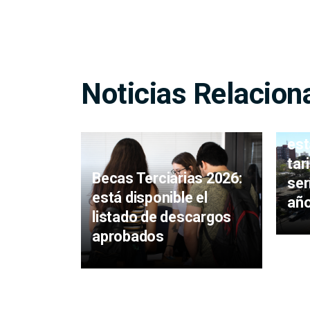
Noticias Relacion
Pue
est
tar
Becas Terciarias 2026:
ser
está disponible el
añ
listado de descargos
aprobados