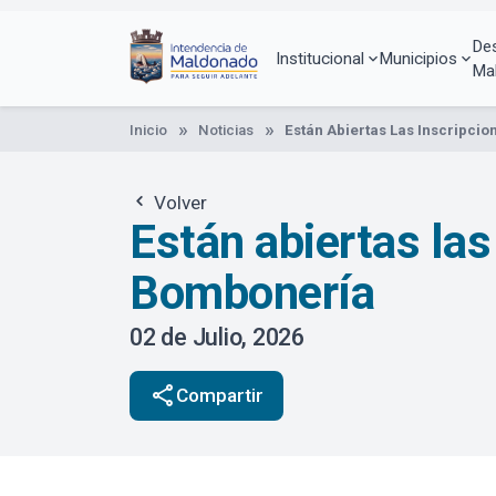
Pasar
al
De
contenido
Institucional
Municipios
Ma
principal
Inicio
Noticias
Están Abiertas Las Inscripcio
Volver
Están abiertas las
Bombonería
02 de Julio, 2026
share
Compartir