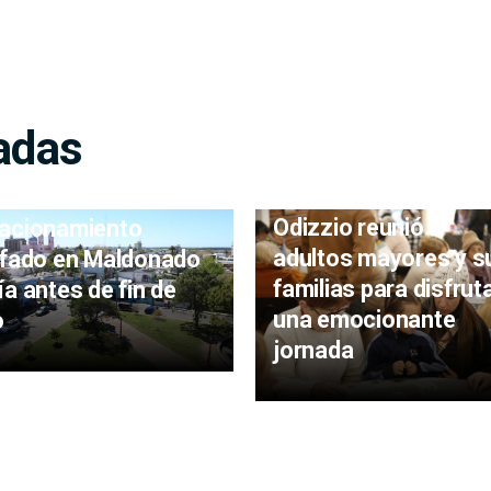
adas
Centro Diurno de Bar
sta en marcha de
Odizzio reunió a
acionamiento
adultos mayores y s
ifado en Maldonado
familias para disfrut
ía antes de fin de
una emocionante
o
jornada