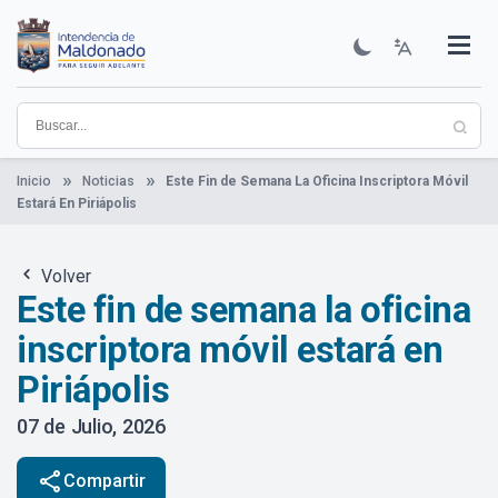
Pasar
al
contenido
Institucional
Municipios
Descubre Maldonado
Comunicación
Servicios
Guía De Trámites
Ver Noticias
principal
Inicio
Noticias
Este Fin de Semana La Oficina Inscriptora Móvil
Estará En Piriápolis
Volver
Este fin de semana la oficina
inscriptora móvil estará en
Piriápolis
07 de Julio, 2026
share
Compartir