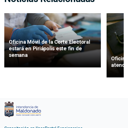
Oficina Móvil de la Corte Electoral
estará en Piriápolis este fin de
semana
Oficina
atende