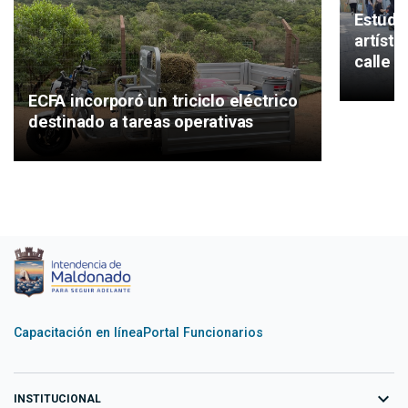
Estudi
artísti
calle 
ECFA incorporó un triciclo eléctrico
destinado a tareas operativas
Capacitación en línea
Portal Funcionarios
expand_more
INSTITUCIONAL