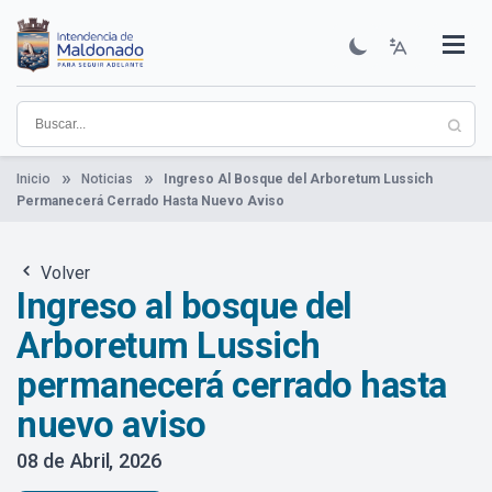
Pasar
al
contenido
Institucional
Municipios
Descubre Maldonado
Comunicación
Servicios
Guía De Trámites
Ver Noticias
principal
Inicio
Noticias
Ingreso Al Bosque del Arboretum Lussich
Permanecerá Cerrado Hasta Nuevo Aviso
Volver
Ingreso al bosque del
Arboretum Lussich
permanecerá cerrado hasta
nuevo aviso
08 de Abril, 2026