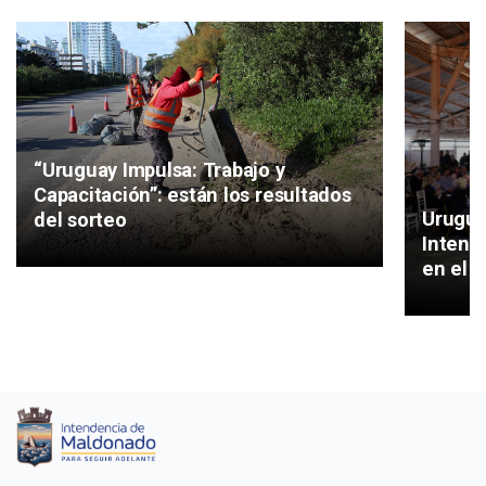
“Uruguay Impulsa: Trabajo y
Capacitación”: están los resultados
Urugua
del sorteo
Intend
en el 