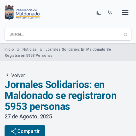
Pasar
al
contenido
Institucional
Municipios
Descubre Maldonado
Comunicación
Servicios
Guía De Trámites
Ver Noticias
principal
Inicio
Noticias
Jornales Solidarios: En Maldonado Se
Registraron 5953 Personas
Volver
Jornales Solidarios: en
Maldonado se registraron
5953 personas
27 de Agosto, 2025
share
Compartir