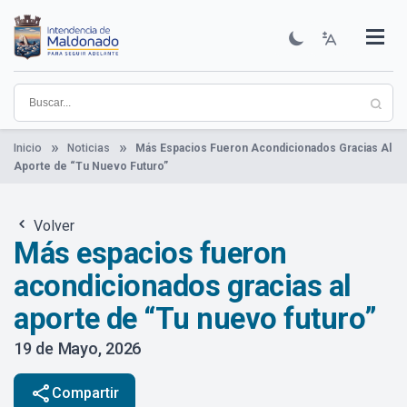
Pasar
al
contenido
Institucional
Municipios
Descubre Maldonado
Comunicación
Servicios
Guía De Trámites
Ver Noticias
principal
Inicio
Noticias
Más Espacios Fueron Acondicionados Gracias Al
Aporte de “Tu Nuevo Futuro”
Volver
Más espacios fueron
acondicionados gracias al
aporte de “Tu nuevo futuro”
19 de Mayo, 2026
share
Compartir