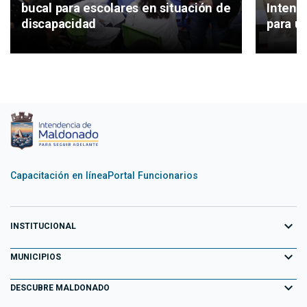
Intend
bucal para escolares en situación de
para un
discapacidad
Capacitación en línea
Portal Funcionarios
expand_more
INSTITUCIONAL
expand_more
Equipo de Gobierno
MUNICIPIOS
Primeros 100 días
expand_more
Aiguá
DESCUBRE MALDONADO
Transparencia