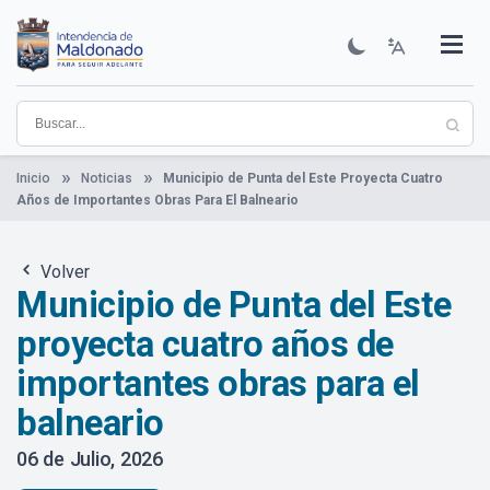
Pasar
al
contenido
Institucional
Municipios
Descubre Maldonado
Comunicación
Servicios
Guía De Trámites
Ver Noticias
principal
Inicio
Noticias
Municipio de Punta del Este Proyecta Cuatro
Años de Importantes Obras Para El Balneario
Volver
Municipio de Punta del Este
proyecta cuatro años de
importantes obras para el
balneario
06 de Julio, 2026