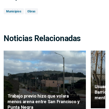
Municipios
Obras
Noticias Relacionadas
Usuari
Barrio
Trabajo previo hizo que volara
mental
menos arena entre San Francisco y
Punta Negra