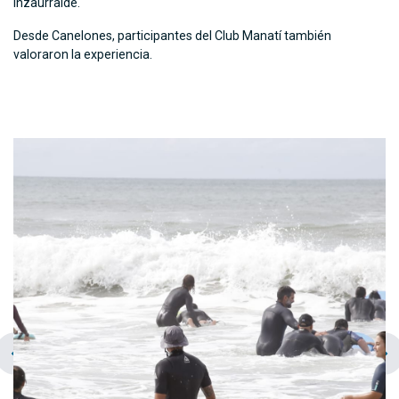
Inzaurralde.
Desde Canelones, participantes del Club Manatí también
valoraron la experiencia.
chevron_left
navigate_next