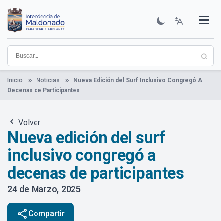
Pasar
al
contenido
Institucional
Municipios
Descubre Maldonado
Comunicación
Servicios
Guía De Trámites
Ver Noticias
principal
Inicio
Noticias
Nueva Edición del Surf Inclusivo Congregó A
Decenas de Participantes
Volver
Nueva edición del surf
inclusivo congregó a
decenas de participantes
24 de Marzo, 2025
share
Compartir