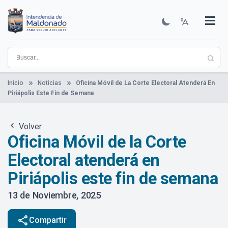
Pasar
al
contenido
Institucional
Municipios
Descubre Maldonado
Comunicación
Servicios
Guía De Trámites
Ver Noticias
principal
Inicio
Noticias
Oficina Móvil de La Corte Electoral Atenderá En
Piriápolis Este Fin de Semana
Volver
Oficina Móvil de la Corte
Electoral atenderá en
Piriápolis este fin de semana
13 de Noviembre, 2025
share
Compartir