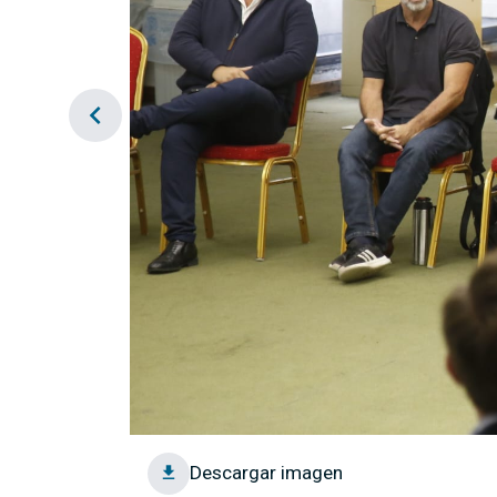
chevron_left
Descargar imagen