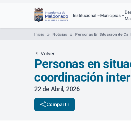
Pasar
al
De
contenido
Institucional
Municipios
Ma
principal
Inicio
Noticias
Personas En Situación de Call
Volver
Personas en situac
coordinación inter
22 de Abril, 2026
share
Compartir