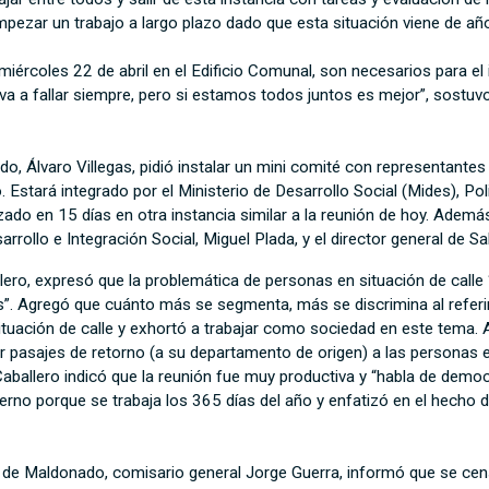
empezar un trabajo a largo plazo dado que esta situación viene de añ
ércoles 22 de abril en el Edificio Comunal, son necesarios para el 
 va a fallar siempre, pero si estamos todos juntos es mejor”, sostuvo
do, Álvaro Villegas, pidió instalar un mini comité con representante
stará integrado por el Ministerio de Desarrollo Social (Mides), Poli
zado en 15 días en otra instancia similar a la reunión de hoy. Ademá
rrollo e Integración Social, Miguel Plada, y el director general de S
lero, expresó que la problemática de personas en situación de calle
s”. Agregó que cuánto más se segmenta, más se discrimina al referir
tuación de calle y exhortó a trabajar como sociedad en este tema.
 pasajes de retorno (a su departamento de origen) a las personas en
aballero indicó que la reunión fue muy productiva y “habla de democr
ierno porque se trabaja los 365 días del año y enfatizó en el hecho
a de Maldonado, comisario general Jorge Guerra, informó que se cens