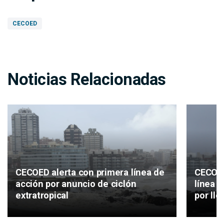
CECOED
Noticias Relacionadas
CECOED alerta con primera línea de
CECOED
acción por anuncio de ciclón
línea d
extratropical
por ll