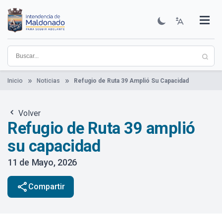
Pasar
al
contenido
Institucional
Municipios
Descubre Maldonado
Comunicación
Servicios
Guía De Trámites
Ver Noticias
principal
Inicio
Noticias
Refugio de Ruta 39 Amplió Su Capacidad
Volver
Refugio de Ruta 39 amplió
su capacidad
11 de Mayo, 2026
share
Compartir