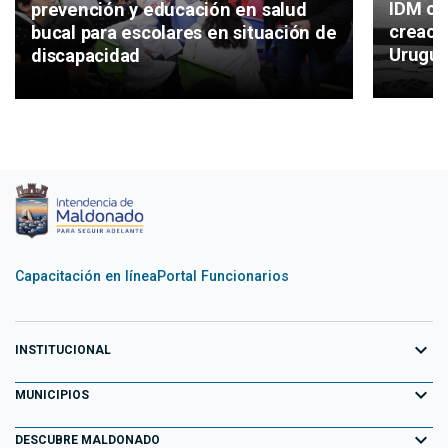
IDM co
prevención y educación en salud
creaci
bucal para escolares en situación de
Urugu
discapacidad
Capacitación en línea
Portal Funcionarios
expand_more
INSTITUCIONAL
expand_more
Equipo de Gobierno
MUNICIPIOS
Primeros 100 días
expand_more
Aiguá
DESCUBRE MALDONADO