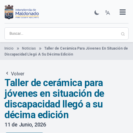
Pasar
al
contenido
Institucional
Municipios
Descubre Maldonado
Comunicación
Servicios
Guía De Trámites
Ver Noticias
principal
Inicio
Noticias
Taller de Cerámica Para Jóvenes En Situación de
Discapacidad Llegó A Su Décima Edición
Volver
Taller de cerámica para
jóvenes en situación de
discapacidad llegó a su
décima edición
11 de Junio, 2026