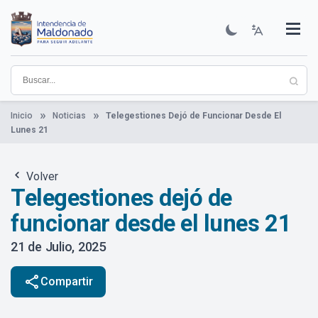
Pasar
al
contenido
Institucional
Municipios
Descubre Maldonado
Comunicación
Servicios
Guía De Trámites
Ver Noticias
principal
Inicio
Noticias
Telegestiones Dejó de Funcionar Desde El
Lunes 21
Volver
Telegestiones dejó de
funcionar desde el lunes 21
21 de Julio, 2025
share
Compartir