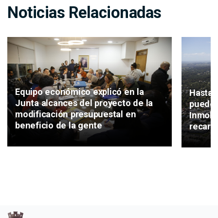
Noticias Relacionadas
Equipo económico explicó en la
Hasta 
Junta alcances del proyecto de la
puede 
modificación presupuestal en
Inmobil
beneficio de la gente
recarg