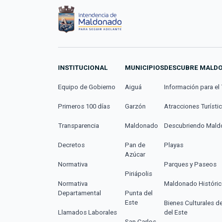
INSTITUCIONAL
MUNICIPIOS
DESCUBRE MALD
Equipo de Gobierno
Aiguá
Información para el 
Primeros 100 días
Garzón
Atracciones Turísti
Transparencia
Maldonado
Descubriendo Mal
Decretos
Pan de
Playas
Azúcar
Normativa
Parques y Paseos
Piriápolis
Normativa
Maldonado Históri
Departamental
Punta del
Este
Bienes Culturales d
Llamados Laborales
del Este
San Carlos