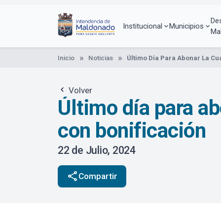
Pasar
al
De
contenido
Institucional
Municipios
Ma
principal
Inicio
Noticias
Último Día Para Abonar La Cu
Volver
Último día para ab
con bonificación
22 de Julio, 2024
share
Compartir