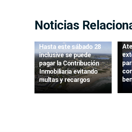
Noticias Relacion
Ate
Hasta este sábado 28
ext
inclusive se puede
par
pagar la Contribución
con
Inmobiliaria evitando
ben
multas y recargos