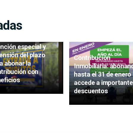
adas
nción especial y
ensión del plazo
Contribución
a abonar la
Inmobiliaria: abonan
tribución con
hasta el 31 de enero
eficios
accede a important
descuentos