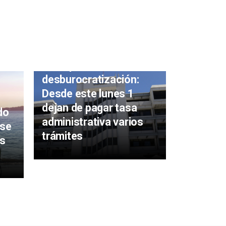
Una apuesta a la
desburocratización:
Desde este lunes 1
dejan de pagar tasa
do
Telegest
administrativa varios
 se
funciona
trámites
es
lunes 21