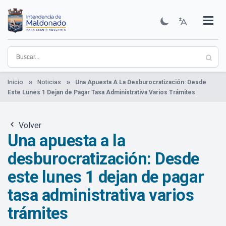
Pasar
al
contenido
Institucional
Municipios
Descubre Maldonado
Comunicación
Servicios
Guía De Trámites
Ver Noticias
principal
Inicio
Noticias
Una Apuesta A La Desburocratización: Desde
Este Lunes 1 Dejan de Pagar Tasa Administrativa Varios Trámites
Volver
Una apuesta a la
desburocratización: Desde
este lunes 1 dejan de pagar
tasa administrativa varios
trámites