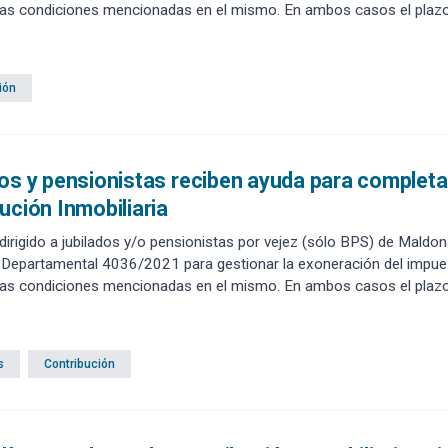
 las condiciones mencionadas en el mismo. En ambos casos el plazo
1 de octubre del 2025. Tomando en consideración que jubilados y pe
resencial, los interesados deben acercarse al Edificio Comunal.
ión
os y pensionistas reciben ayuda para completa
ución Inmobiliaria
, dirigido a jubilados y/o pensionistas por vejez (sólo BPS) de Mald
 Departamental 4036/2021 para gestionar la exoneración del impues
 las condiciones mencionadas en el mismo. En ambos casos el plazo
1 de octubre del 2025. Tomando en consideración que jubilados y pe
resencial, los interesados deben acercarse al Edificio Comunal.
s
Contribución