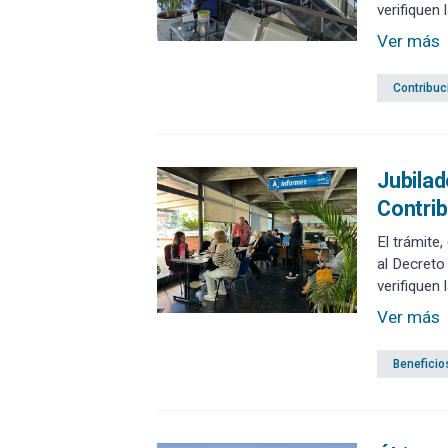
verifiquen
hasta el 3
Ver más
en forma p
Contribuc
Jubilad
Contrib
El trámite
al Decreto
verifiquen
hasta el 3
Ver más
en forma p
Beneficio