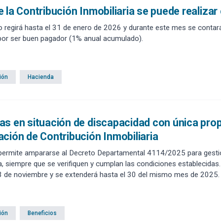
 la Contribución Inmobiliaria se puede realizar
io regirá hasta el 31 de enero de 2026 y durante este mes se cont
or ser buen pagador (1% anual acumulado).
ión
Hacienda
s en situación de discapacidad con única propi
ción de Contribución Inmobiliaria
 permite ampararse al Decreto Departamental 4114/2025 para gestio
ia, siempre que se verifiquen y cumplan las condiciones establecidas.
l 3 de noviembre y se extenderá hasta el 30 del mismo mes de 2025. 
dificio Comunal, se brinda ayuda para realizar el trámite en forma pre
ión
Beneficios