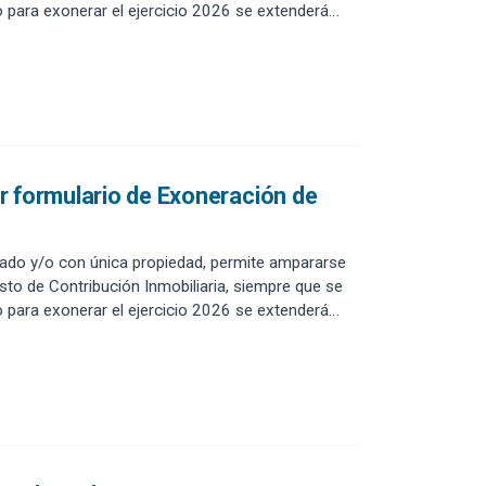
 para exonerar el ejercicio 2026 se extenderá
nsionistas pueden necesitar ayuda para realizarlo
r formulario de Exoneración de
onado y/o con única propiedad, permite ampararse
to de Contribución Inmobiliaria, siempre que se
 para exonerar el ejercicio 2026 se extenderá
nsionistas pueden necesitar ayuda para realizarlo