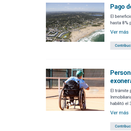
Pago de
El benefic
hasta 8% p
Ver más
Contribuc
Persona
exonera
El trámite
Inmobiliar
habilitó e
Hall del E
Ver más
horas.
Contribuc