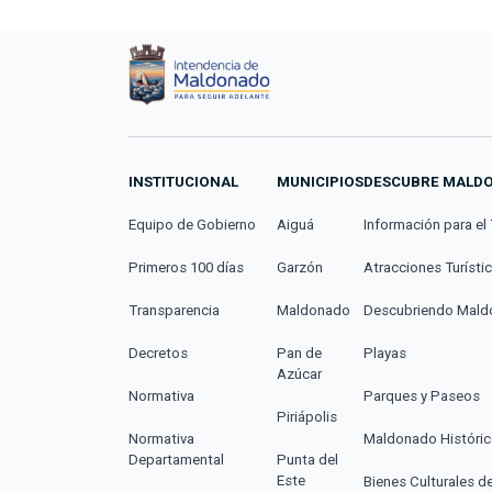
INSTITUCIONAL
MUNICIPIOS
DESCUBRE MALD
Equipo de Gobierno
Aiguá
Información para el 
Primeros 100 días
Garzón
Atracciones Turísti
Transparencia
Maldonado
Descubriendo Mal
Decretos
Pan de
Playas
Azúcar
Normativa
Parques y Paseos
Piriápolis
Normativa
Maldonado Históri
Departamental
Punta del
Este
Bienes Culturales d