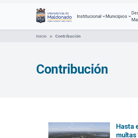
Pasar
al
De
contenido
Institucional
Municipios
Ma
principal
Inicio
Contribución
Contribución
Hasta e
multas