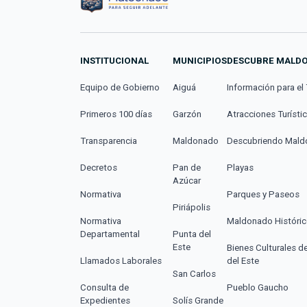
INSTITUCIONAL
MUNICIPIOS
DESCUBRE MALD
Equipo de Gobierno
Aiguá
Información para el 
Primeros 100 días
Garzón
Atracciones Turísti
Transparencia
Maldonado
Descubriendo Mal
Decretos
Pan de
Playas
Azúcar
Normativa
Parques y Paseos
Piriápolis
Normativa
Maldonado Históri
Departamental
Punta del
Este
Bienes Culturales d
Llamados Laborales
del Este
San Carlos
Consulta de
Pueblo Gaucho
Expedientes
Solís Grande