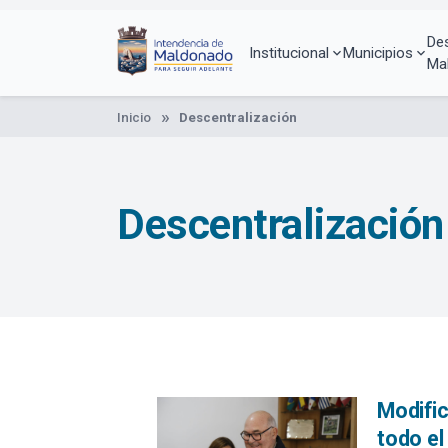
Pasar
al
De
contenido
Institucional
Municipios
Ma
principal
Inicio
Descentralización
Descentralización
Modific
todo e