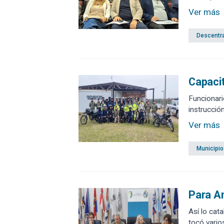
Ver más
Descentra
Capacit
Funcionari
Ver más
Municipio
Para An
Así lo cat
tocó varios