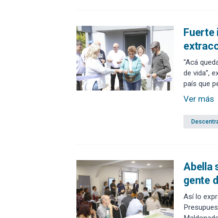
Fuerte 
extracc
“Acá queda
de vida”, 
país que p
Carlos.
Ver más
Descentra
Abella 
gente d
Así lo expr
Presupuest
Maldonado. 