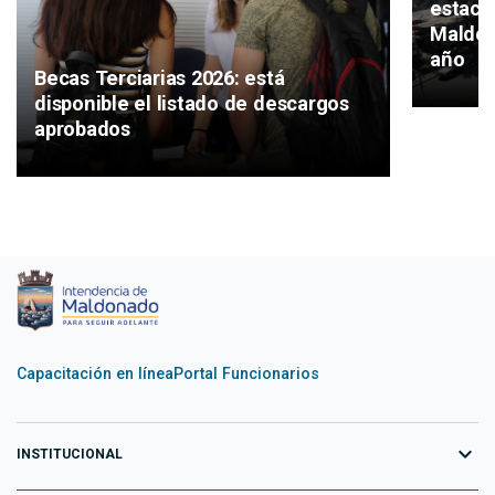
estaci
Maldon
año
Becas Terciarias 2026: está
disponible el listado de descargos
aprobados
Capacitación en línea
Portal Funcionarios
expand_more
INSTITUCIONAL