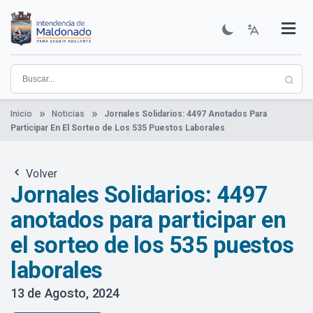
Pasar
al
contenido
Institucional
Municipios
Descubre Maldonado
Comunicación
Servicios
Guía De Trámites
Ver Noticias
principal
Inicio
Noticias
Jornales Solidarios: 4497 Anotados Para
Participar En El Sorteo de Los 535 Puestos Laborales
Volver
Jornales Solidarios: 4497
anotados para participar en
el sorteo de los 535 puestos
laborales
13 de Agosto, 2024