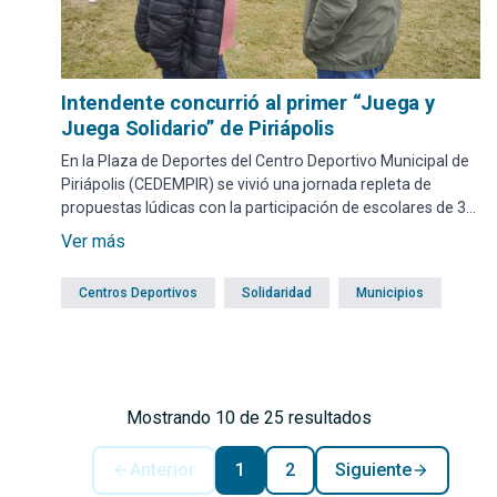
Intendente concurrió al primer “Juega y
Juega Solidario” de Piriápolis
En la Plaza de Deportes del Centro Deportivo Municipal de
Piriápolis (CEDEMPIR) se vivió una jornada repleta de
propuestas lúdicas con la participación de escolares de 3º
a 6º año, junto a sus respectivos docentes, provenientes
Ver más
de instituciones públicas y privadas. El intendente Miguel
Abella agradeció la concreción de este tipo de actividades
Centros Deportivos
Solidaridad
Municipios
que promueven “el bienestar de nuestra gente”.
Mostrando 10 de 25 resultados
Anterior
1
2
Siguiente