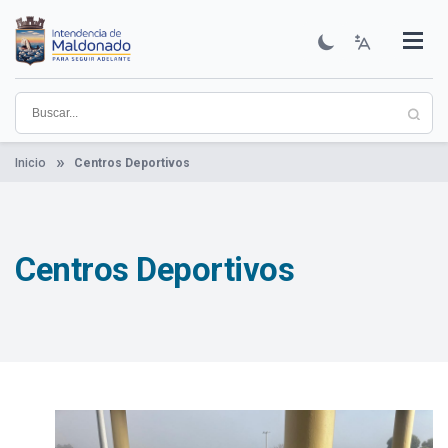
Pasar
al
contenido
Institucional
Municipios
Descubre Maldonado
Comunicación
Servicios
Guía De Trámites
Ver Noticias
principal
Inicio
Centros Deportivos
Centros Deportivos