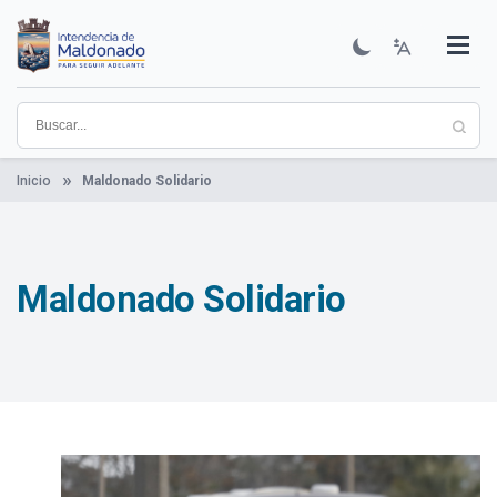
Pasar
al
contenido
Institucional
Municipios
Descubre Maldonado
Comunicación
Servicios
Guía De Trámites
Ver Noticias
principal
Inicio
Maldonado Solidario
Maldonado Solidario